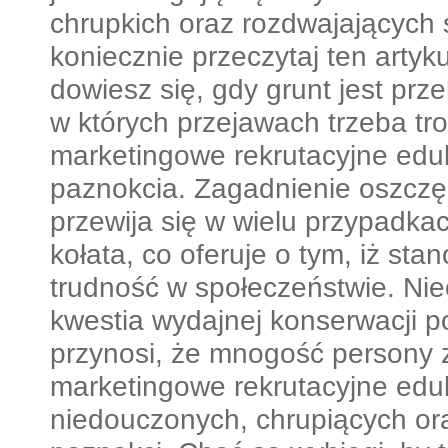
chrupkich oraz rozdwajających 
koniecznie przeczytaj ten art
dowiesz się, gdy grunt jest prz
w których przejawach trzeba tro
marketingowe rekrutacyjne edu
paznokcia. Zagadnienie oszczę
przewija się w wielu przypadka
kołata, co oferuje o tym, iż st
trudność w społeczeństwie. Ni
kwestia wydajnej konserwacji 
przynosi, że mnogość persony z
marketingowe rekrutacyjne edu
niedouczonych, chrupiących or