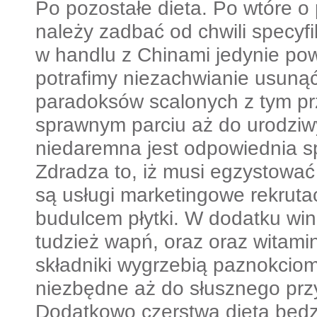
Po pozostałe dieta. Po wtóre o
należy zadbać od chwili specyf
w handlu z Chinami jedynie po
potrafimy niezachwianie usunąć
paradoksów scalonych z tym p
sprawnym parciu aż do urodzi
niedaremna jest odpowiednia s
Zdradza to, iż musi egzystować 
są usługi marketingowe rekruta
budulcem płytki. W dodatku wi
tudzież wapń, oraz oraz witamin
składniki wygrzebią paznokciom 
niezbędne aż do słusznego przy
Dodatkowo czerstwa dieta będz