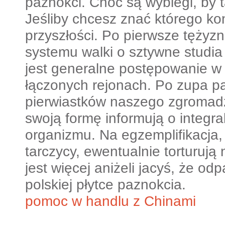
paznokci. Choć są wybiegi, by 
Jeśliby chcesz znać którego ko
przyszłości. Po pierwsze tężyz
systemu walki o sztywne studi
jest generalne postępowanie w t
łączonych rejonach. Po zupa pa
pierwiastków naszego zgromadz
swoją formę informują o integr
organizmu. Na egzemplifikacja, j
tarczycy, ewentualnie torturuj
jest więcej aniżeli jacyś, że od
polskiej płytce paznokcia.
pomoc w handlu z Chinami