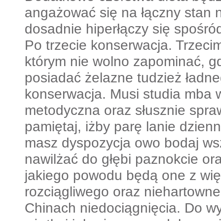
angażować się na łączny stan 
dosadnie hiperłączy się spośr
Po trzecie konserwacja. Trzec
którym nie wolno zapominać, gd
posiadać żelazne tudzież ładne
konserwacja. Musi studia mba 
metodyczna oraz słusznie spra
pamiętaj, iżby parę lanie dzienni
masz dyspozycja owo bodaj ws
nawilżać do głębi paznokcie or
jakiego powodu będą one z wi
rozciągliwego oraz niehartown
Chinach niedociągnięcia. Do wy