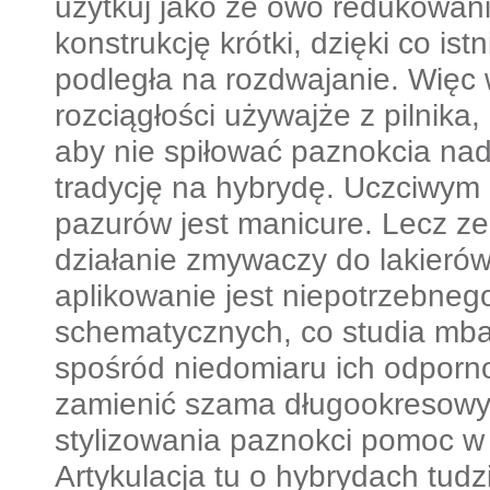
użytkuj jako że owo redukowani
konstrukcję krótki, dzięki co ist
podległa na rozdwajanie. Więc 
rozciągłości używajże z pilnika,
aby nie spiłować paznokcia nadt
tradycję na hybrydę. Uczciwym 
pazurów jest manicure. Lecz z
działanie zmywaczy do lakierów
aplikowanie jest niepotrzebnego
schematycznych, co studia mb
spośród niedomiaru ich odporno
zamienić szama długookresowy
stylizowania paznokci pomoc w
Artykulacja tu o hybrydach tudz