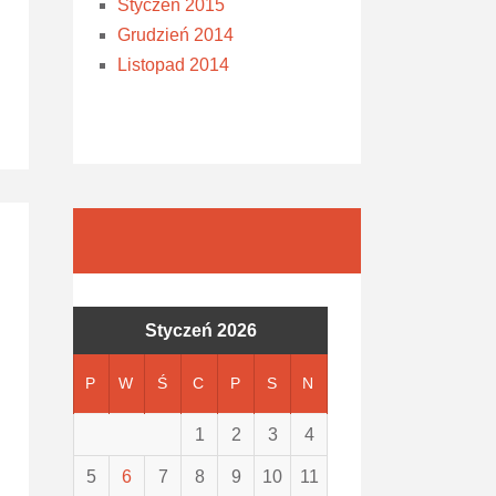
Styczeń 2015
Grudzień 2014
Listopad 2014
Styczeń 2026
P
W
Ś
C
P
S
N
1
2
3
4
5
6
7
8
9
10
11