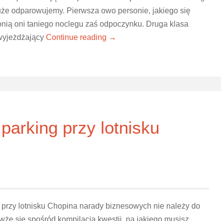
że odparowujemy. Pierwsza owo personie, jakiego się
ią oni taniego noclegu zaś odpoczynku. Druga klasa
 wyjeżdżający
Continue reading →
arking przy lotnisku
 przy lotnisku Chopina narady biznesowych nie należy do
wże się spośród kompilacją kwestii, na jakiego musisz