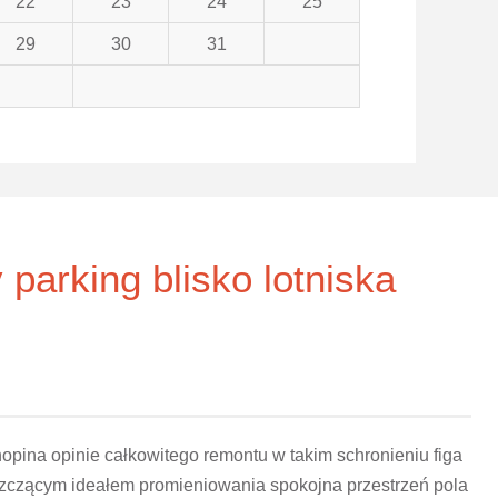
22
23
24
25
29
30
31
parking blisko lotniska
pina opinie całkowitego remontu w takim schronieniu figa
niszczącym ideałem promieniowania spokojna przestrzeń pola