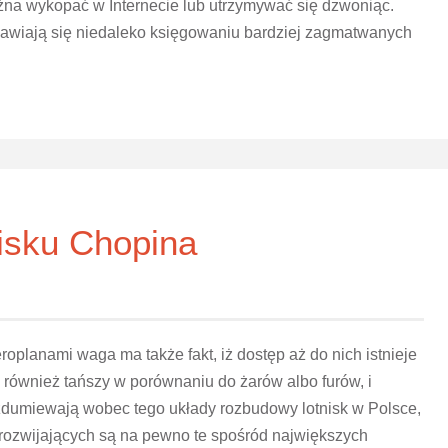
żna wykopać w Internecie lub utrzymywać się dzwoniąc.
awiają się niedaleko księgowaniu bardziej zagmatwanych
nisku Chopina
oplanami waga ma także fakt, iż dostęp aż do nich istnieje
ie również tańszy w porównaniu do żarów albo furów, i
zdumiewają wobec tego układy rozbudowy lotnisk w Polsce,
 rozwijających są na pewno te spośród największych