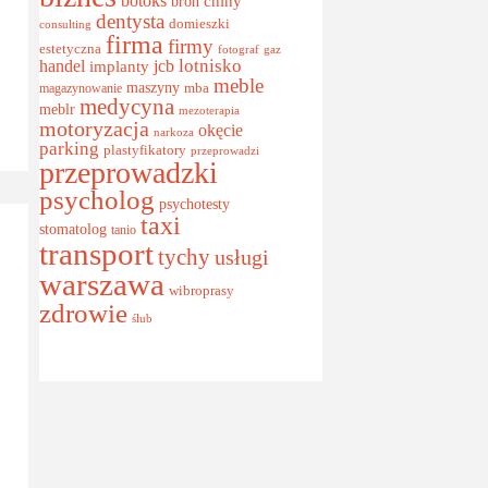
botoks
chiny
broń
dentysta
domieszki
consulting
firma
firmy
estetyczna
fotograf
gaz
handel
lotnisko
implanty
jcb
meble
maszyny
magazynowanie
mba
medycyna
meblr
mezoterapia
motoryzacja
okęcie
narkoza
parking
plastyfikatory
przeprowadzi
przeprowadzki
psycholog
psychotesty
taxi
stomatolog
tanio
transport
tychy
usługi
warszawa
wibroprasy
zdrowie
ślub