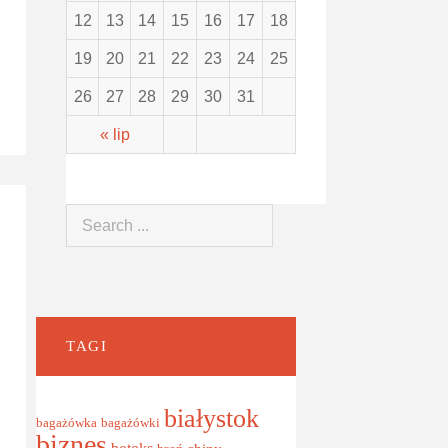
12
13
14
15
16
17
18
19
20
21
22
23
24
25
26
27
28
29
30
31
« lip
TAGI
białystok
bagażówki
bagażówka
biznes