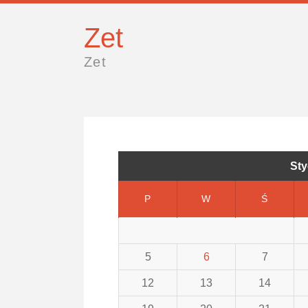
Zet
Zet
Sty
P
W
Ś
5
6
7
12
13
14